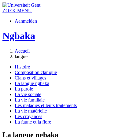
ZOEK
MENU
Aanmelden
Ngbaka
Accueil
langue
Histoire
Composition clanique
Clans et villages
La langue ngbaka
La parole
La vie sociale
La vie familiale
Les maladies et leurs traitements
La vie matérielle
Les croyances
La faune et la flore
La langue ngbaka