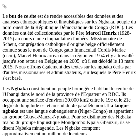
Le
but de ce site
est de rendre accessibles des données et des
analyses ethnographiques et linguistiques sur les Ngbaka, peuple du
nord-ouest de la République Démocratique du Congo (RDC). Les
données ont été collectionnées par le Père
Marcel Henrix
(1928-
2015) au cours d'une cinquantaine d'années. Missionnaire de
Scheut, congrégation catholique d'origine belge officiellement
connue sous le nom de Congregatio Immaculati Cordis Mariae
(cicm), Marcel Henrix arriva dans la région en 1954 et y a travaillé
jusqu'à son retour en Belgique en 2005, où il est décédé le 13 mars
2015. Nous offrons également des textes sur les ngbaka écrits par
d'autres missionnaires et administrateurs, sur lesquels le Père Henrix
s'est basé.
Les
Ngbaka
constituent un peuple homogène habitant le centre de
l'Ubangi dans le nord de la province de l'Equateur en RDC. Ils
occupent une surface d'environ 30.000 km2 entre le 19e et le 21e
degré de longitude est et au sud du 4e parallèle nord.
La langue
ngbaka
est une langue oubanguienne (Niger-Congo) et appartient
au groupe Gbaya-Manza-Ngbaka. Pour se distinguer des Ngbaka
ma'bo du groupe linguistique Mondjombo-Kpala-Gbanziri, ils se
disent Ngbaka minagende. Les Ngbaka comptent
approximativement un million de locuteurs.