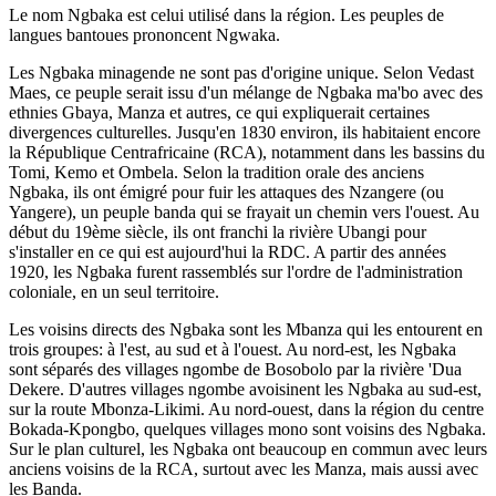
Le nom Ngbaka est celui utilisé dans la région. Les peuples de
langues bantoues prononcent Ngwaka.
Les Ngbaka minagende ne sont pas d'origine unique. Selon Vedast
Maes, ce peuple serait issu d'un mélange de Ngbaka ma'bo avec des
ethnies Gbaya, Manza et autres, ce qui expliquerait certaines
divergences culturelles. Jusqu'en 1830 environ, ils habitaient encore
la République Centrafricaine (RCA), notamment dans les bassins du
Tomi, Kemo et Ombela. Selon la tradition orale des anciens
Ngbaka, ils ont émigré pour fuir les attaques des Nzangere (ou
Yangere), un peuple banda qui se frayait un chemin vers l'ouest. Au
début du 19ème siècle, ils ont franchi la rivière Ubangi pour
s'installer en ce qui est aujourd'hui la RDC. A partir des années
1920, les Ngbaka furent rassemblés sur l'ordre de l'administration
coloniale, en un seul territoire.
Les voisins directs des Ngbaka sont les Mbanza qui les entourent en
trois groupes: à l'est, au sud et à l'ouest. Au nord-est, les Ngbaka
sont séparés des villages ngombe de Bosobolo par la rivière 'Dua
Dekere. D'autres villages ngombe avoisinent les Ngbaka au sud-est,
sur la route Mbonza-Likimi. Au nord-ouest, dans la région du centre
Bokada-Kpongbo, quelques villages mono sont voisins des Ngbaka.
Sur le plan culturel, les Ngbaka ont beaucoup en commun avec leurs
anciens voisins de la RCA, surtout avec les Manza, mais aussi avec
les Banda.